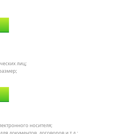
ческих лиц;
размер;
лектронного носителя;
ля документов, договоров и т.д.;