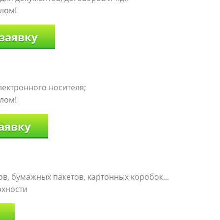
лом!
 заявку
лектронного носителя;
лом!
аявку
в, бумажных пакетов, картонных коробок...
рхности