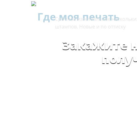
Где моя печать
Срочное изготовление нескольки
штампов. Новые и по оттиску
Закажите н
полу