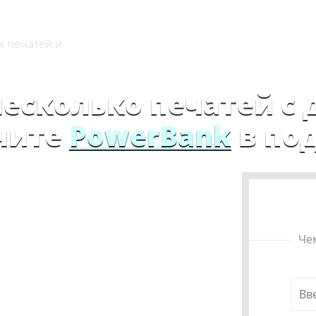
х печатей и
есколько печатей с 
чите
PowerBank
в под
Че