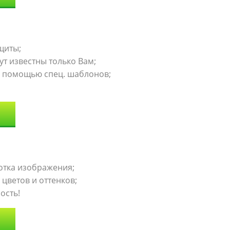
щиты;
т известны только Вам;
с помощью спец. шаблонов;
отка изображения;
цветов и оттенков;
ость!