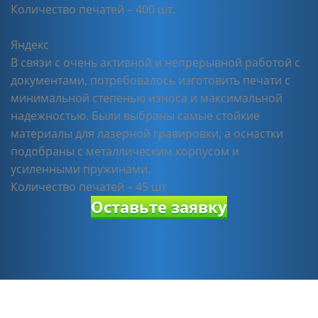
Количество печатей – 400 шт.
Яндекс
В связи с очень активной и непрерывной работой с
документами, потребовалось изготовить печати с
минимальной степенью износа и максимальной
надежностью. Были выбраны самые стойкие
материалы для лазерной гравировки, а оснастки
подобраны с металлическим корпусом и
усиленными пружинами.
Количество печатей – 45 шт
Оставьте заявку