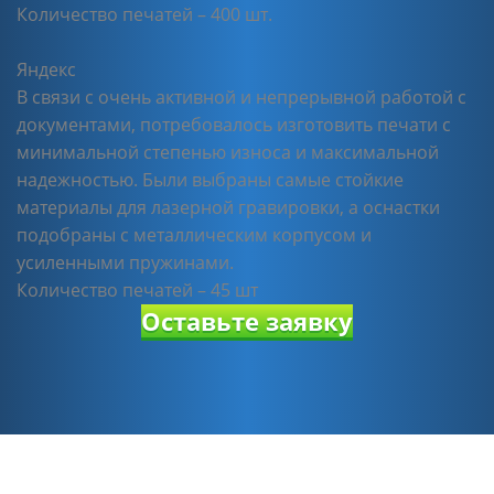
Количество печатей – 400 шт.
Яндекс
В связи с очень активной и непрерывной работой с
документами, потребовалось изготовить печати с
минимальной степенью износа и максимальной
надежностью. Были выбраны самые стойкие
материалы для лазерной гравировки, а оснастки
подобраны с металлическим корпусом и
усиленными пружинами.
Количество печатей – 45 шт
Оставьте заявку