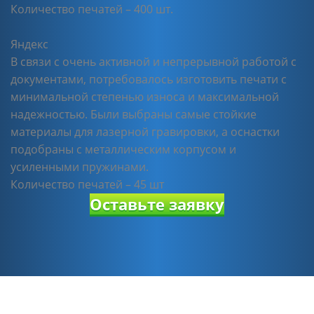
Количество печатей – 400 шт.
Яндекс
В связи с очень активной и непрерывной работой с
документами, потребовалось изготовить печати с
минимальной степенью износа и максимальной
надежностью. Были выбраны самые стойкие
материалы для лазерной гравировки, а оснастки
подобраны с металлическим корпусом и
усиленными пружинами.
Количество печатей – 45 шт
Оставьте заявку