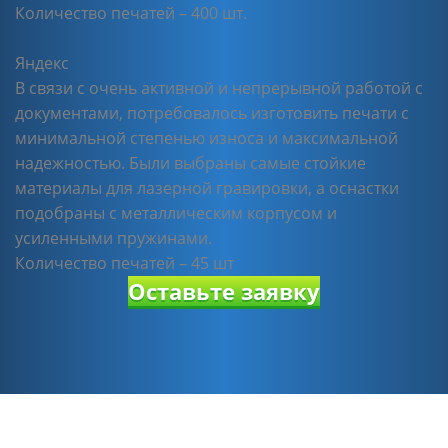
Количество печатей – 400 шт.
Яндекс
В связи с очень активной и непрерывной работой с
документами, потребовалось изготовить печати с
минимальной степенью износа и максимальной
надежностью. Были выбраны самые стойкие
материалы для лазерной гравировки, а оснастки
подобраны с металлическим корпусом и
усиленными пружинами.
Количество печатей – 45 шт
Оставьте заявку