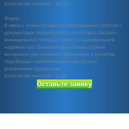
Количество печатей – 400 шт.
Яндекс
В связи с очень активной и непрерывной работой с
документами, потребовалось изготовить печати с
минимальной степенью износа и максимальной
надежностью. Были выбраны самые стойкие
материалы для лазерной гравировки, а оснастки
подобраны с металлическим корпусом и
усиленными пружинами.
Количество печатей – 45 шт
Оставьте заявку