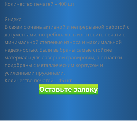
Количество печатей – 400 шт.
Яндекс
В связи с очень активной и непрерывной работой с
документами, потребовалось изготовить печати с
минимальной степенью износа и максимальной
надежностью. Были выбраны самые стойкие
материалы для лазерной гравировки, а оснастки
подобраны с металлическим корпусом и
усиленными пружинами.
Количество печатей – 45 шт
Оставьте заявку