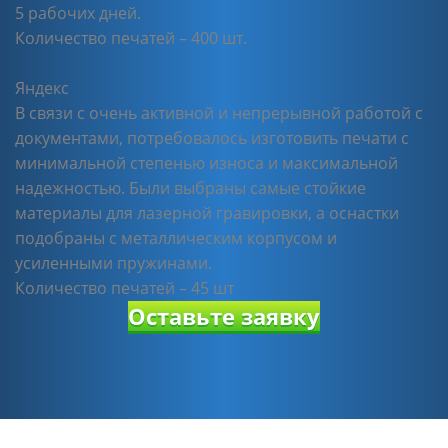
5 рабочих дней.
Количество печатей – 400 шт.
Яндекс
В связи с очень активной и непрерывной работой с
документами, потребовалось изготовить печати с
минимальной степенью износа и максимальной
надежностью. Были выбраны самые стойкие
материалы для лазерной гравировки, а оснастки
подобраны с металлическим корпусом и
усиленными пружинами.
Количество печатей – 45 шт
Оставьте заявку