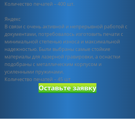
Количество печатей – 400 шт.
Яндекс
В связи с очень активной и непрерывной работой с
документами, потребовалось изготовить печати с
минимальной степенью износа и максимальной
надежностью. Были выбраны самые стойкие
материалы для лазерной гравировки, а оснастки
подобраны с металлическим корпусом и
усиленными пружинами.
Количество печатей – 45 шт
Оставьте заявку