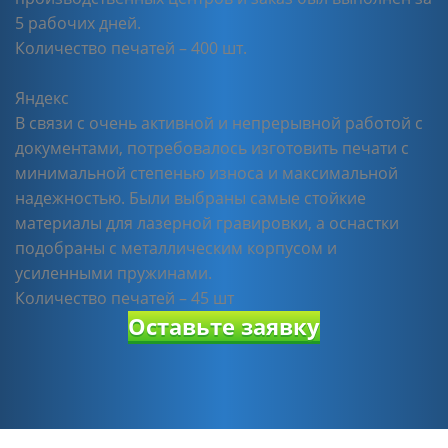
5 рабочих дней.
Количество печатей – 400 шт.
Яндекс
В связи с очень активной и непрерывной работой с
документами, потребовалось изготовить печати с
минимальной степенью износа и максимальной
надежностью. Были выбраны самые стойкие
материалы для лазерной гравировки, а оснастки
подобраны с металлическим корпусом и
усиленными пружинами.
Количество печатей – 45 шт
Оставьте заявку