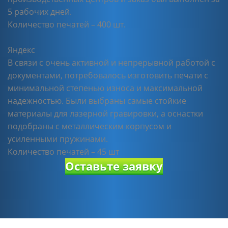
5 рабочих дней.
Количество печатей – 400 шт.
Яндекс
В связи с очень активной и непрерывной работой с
документами, потребовалось изготовить печати с
минимальной степенью износа и максимальной
надежностью. Были выбраны самые стойкие
материалы для лазерной гравировки, а оснастки
подобраны с металлическим корпусом и
усиленными пружинами.
Количество печатей – 45 шт
Оставьте заявку