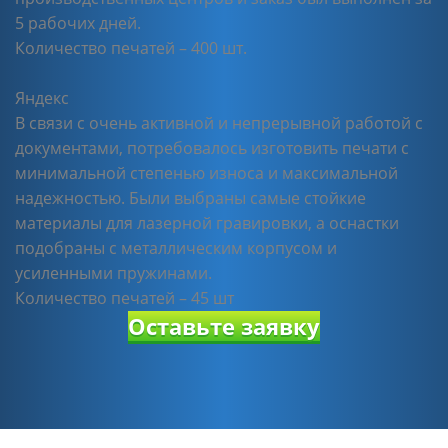
5 рабочих дней.
Количество печатей – 400 шт.
Яндекс
В связи с очень активной и непрерывной работой с
документами, потребовалось изготовить печати с
минимальной степенью износа и максимальной
надежностью. Были выбраны самые стойкие
материалы для лазерной гравировки, а оснастки
подобраны с металлическим корпусом и
усиленными пружинами.
Количество печатей – 45 шт
Оставьте заявку